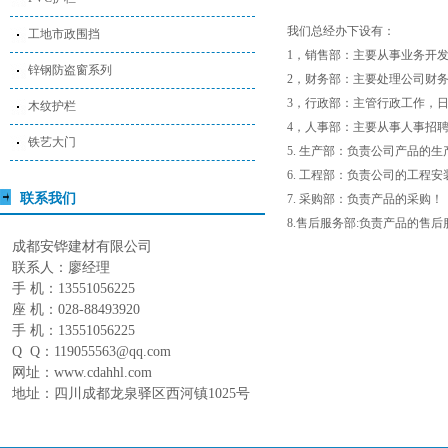
我们总经办下设有：
工地市政围挡
1，销售部：主要从事业务开
锌钢防盗窗系列
2，财务部：主要处理公司财务
3，行政部：主管行政工作，
木纹护栏
4，人事部：主要从事人事招
铁艺大门
5. 生产部：负责公司产品的
6. 工程部：负责公司的工程
联系我们
7. 采购部：负责产品的采购！
8.售后服务部:负责产品的售
成都安铧建材有限公司
联系人：廖经理
手 机：13551056225
座 机：028-88493920
手 机：13551056225
Q Q：119055563@qq.com
网址：www.cdahhl.com
地址：四川成都龙泉驿区西河镇1025号