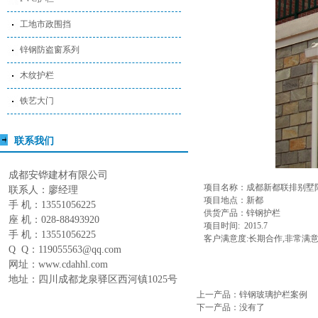
工地市政围挡
锌钢防盗窗系列
木纹护栏
铁艺大门
联系我们
成都安铧建材有限公司
项目名称：成都新都联排别墅
联系人：廖经理
项目地点：新都
手 机：13551056225
供货产品：锌钢护栏
座 机：028-88493920
项目时间: 2015.7
手 机：13551056225
客户满意度:长期合作,非常满
Q Q：119055563@qq.com
网址：www.cdahhl.com
地址：四川成都龙泉驿区西河镇1025号
上一产品
：
锌钢玻璃护栏案例
下一产品
：没有了