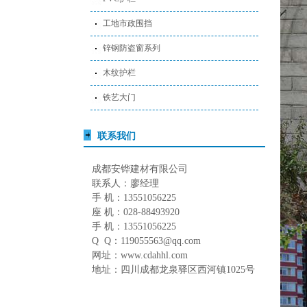
工地市政围挡
锌钢防盗窗系列
木纹护栏
铁艺大门
联系我们
成都安铧建材有限公司
联系人：廖经理
手 机：13551056225
座 机：028-88493920
手 机：13551056225
Q Q：119055563@qq.com
网址：www.cdahhl.com
地址：四川成都龙泉驿区西河镇1025号