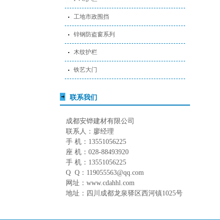
工地市政围挡
锌钢防盗窗系列
木纹护栏
铁艺大门
联系我们
成都安铧建材有限公司
联系人：廖经理
手 机：13551056225
座 机：028-88493920
手 机：13551056225
Q Q：119055563@qq.com
网址：www.cdahhl.com
地址：四川成都龙泉驿区西河镇1025号