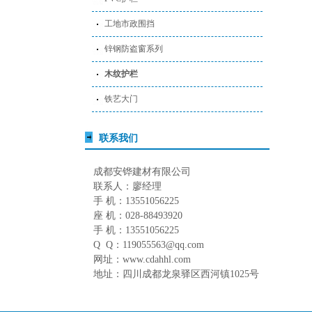
工地市政围挡
锌钢防盗窗系列
木纹护栏
铁艺大门
联系我们
成都安铧建材有限公司
联系人：廖经理
手 机：13551056225
座 机：028-88493920
手 机：13551056225
Q Q：119055563@qq.com
网址：www.cdahhl.com
地址：四川成都龙泉驿区西河镇1025号