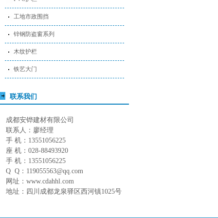
工地市政围挡
锌钢防盗窗系列
木纹护栏
铁艺大门
联系我们
成都安铧建材有限公司
联系人：廖经理
手 机：13551056225
座 机：028-88493920
手 机：13551056225
Q Q：119055563@qq.com
网址：www.cdahhl.com
地址：四川成都龙泉驿区西河镇1025号