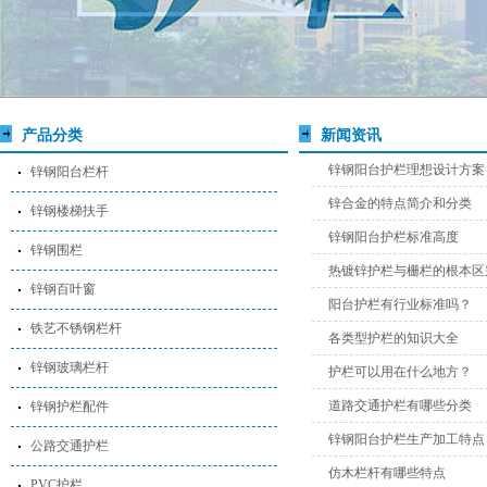
产品分类
新闻资讯
锌钢阳台护栏理想设计方案
锌钢阳台栏杆
锌合金的特点简介和分类
锌钢楼梯扶手
锌钢阳台护栏标准高度
锌钢围栏
热镀锌护栏与栅栏的根本区
锌钢百叶窗
阳台护栏有行业标准吗？
铁艺不锈钢栏杆
各类型护栏的知识大全
锌钢玻璃栏杆
护栏可以用在什么地方？
道路交通护栏有哪些分类
锌钢护栏配件
锌钢阳台护栏生产加工特点
公路交通护栏
仿木栏杆有哪些特点
PVC护栏