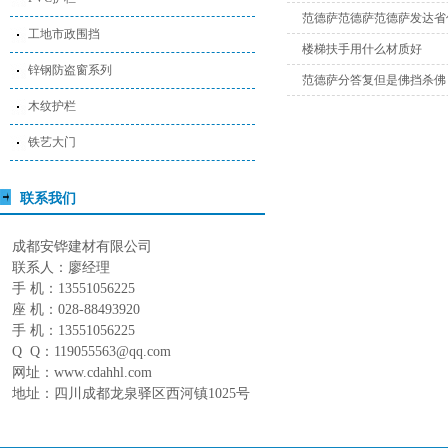
范德萨范德萨范德萨发达省
工地市政围挡
楼梯扶手用什么材质好
锌钢防盗窗系列
范德萨分答复但是佛挡杀佛
木纹护栏
铁艺大门
联系我们
成都安铧建材有限公司
联系人：廖经理
手 机：13551056225
座 机：028-88493920
手 机：13551056225
Q Q：119055563@qq.com
网址：www.cdahhl.com
地址：四川成都龙泉驿区西河镇1025号